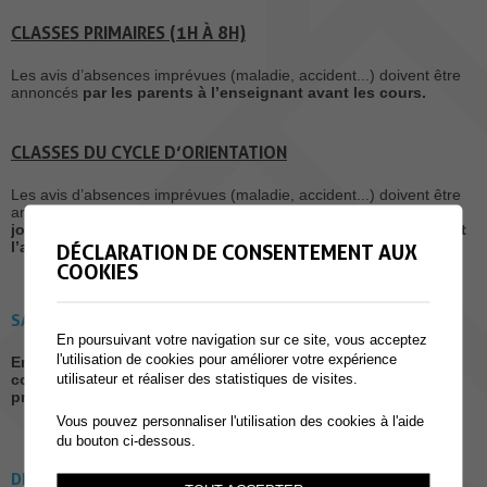
CLASSES PRIMAIRES (1H À 8H)
Les avis d’absences imprévues (maladie, accident...) doivent être
annoncés
par les parents à l’enseignant avant les cours.
CLASSES DU CYCLE D’ORIENTATION
Les avis d’absences imprévues (maladie, accident...) doivent être
annoncés
par les parents sur le répondeur du secrétariat le
jour même de l’absence, avant le début des cours, le matin et
l’après-midi.
DÉCLARATION DE CONSENTEMENT AUX
COOKIES
SANCTIONS POSSIBLES
En poursuivant votre navigation sur ce site, vous acceptez
l'utilisation de cookies pour améliorer votre expérience
En principe, les absences non annoncées sont considérées
comme injustifiées et peuvent faire l’objet d’amendes
utilisateur et réaliser des statistiques de visites.
prononcées par l’inspecteur.
Vous pouvez personnaliser l'utilisation des cookies à l'aide
du bouton ci-dessous.
DISPOSITIONS PARTICULIÈRES