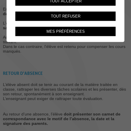
TOUT ACCEPTER
En cas d’absence prolongée,
un certificat médical pourra être
demandé
.
TOUT REFUSER
L’élève
ne peut pas quitter l’école durant le temps scolaire
sans en informer son enseignant
.
MES PRÉFÉRENCES
Au CO, l’élève informe le secrétariat ou l’enseignant du cours
suivant.
Dans le cas contraire, l’élève est retenu pour compenser les cours
manqués.
RETOUR D'ABSENCE
L’élève absent doit se tenir au courant de la matière traitée en
classe, rattraper les diverses tâches scolaires et les présenter, dès
son retour, spontanément à son enseignant.
L’enseignant peut exiger de rattraper toute évaluation.
Au retour d’une absence, l’élève
doit présenter son carnet de
correspondance avec le motif de l’absence, la date et la
signature des parents.