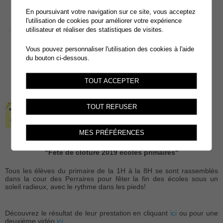
En poursuivant votre navigation sur ce site, vous acceptez
l'utilisation de cookies pour améliorer votre expérience
utilisateur et réaliser des statistiques de visites.
Vous pouvez personnaliser l'utilisation des cookies à l'aide
du bouton ci-dessous.
TOUT ACCEPTER
TOUT REFUSER
MES PRÉFÉRENCES
"Fête de clôture 2019 écoles primaires"
Tous les élèves du primaire de la 1H à la 8H se sont rassemblés
dans la cour des Perraires pour fêter la fin des écoles sous un
soleil radieux, avec le rythme dans les pieds!
Découvrez le résultat de leur prestation en cliquant
ici
ou pour une
deuxième vidéo
ici
.