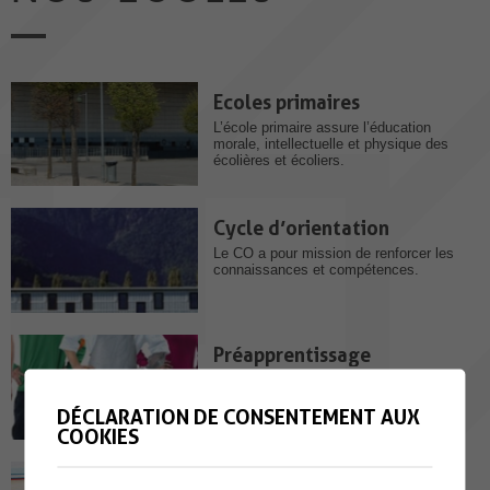
Ecoles primaires
L’école primaire assure l’éducation
morale, intellectuelle et physique des
écolières et écoliers.
Cycle d’orientation
Le CO a pour mission de renforcer les
connaissances et compétences.
Préapprentissage
DÉCLARATION DE CONSENTEMENT AUX
COOKIES
Sport-Arts-Formation (SAF)