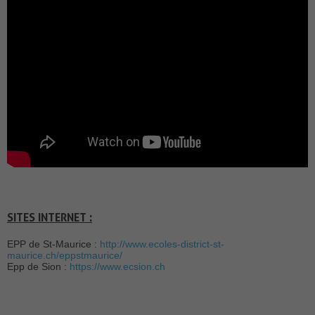
SITES INTERNET :
EPP de St-Maurice :
http://www.ecoles-district-st-
maurice.ch/eppstmaurice/
Epp de Sion :
https://www.ecsion.ch