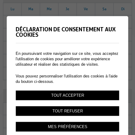
Lu
Ma
Me
Je
Ve
Sa
Di
27
28
29
30
31
01
02
DÉCLARATION DE CONSENTEMENT AUX
COOKIES
03
04
05
06
07
08
09
10
11
12
13
14
15
16
En poursuivant votre navigation sur ce site, vous acceptez
l'utilisation de cookies pour améliorer votre expérience
17
18
19
20
21
22
23
utilisateur et réaliser des statistiques de visites.
24
25
26
27
28
01
02
Vous pouvez personnaliser l'utilisation des cookies à l'aide
du bouton ci-dessous.
MARS 2025
TOUT ACCEPTER
Lu
Ma
Me
Je
Ve
Sa
Di
TOUT REFUSER
24
25
26
27
28
01
02
MES PRÉFÉRENCES
03
04
05
06
07
08
09