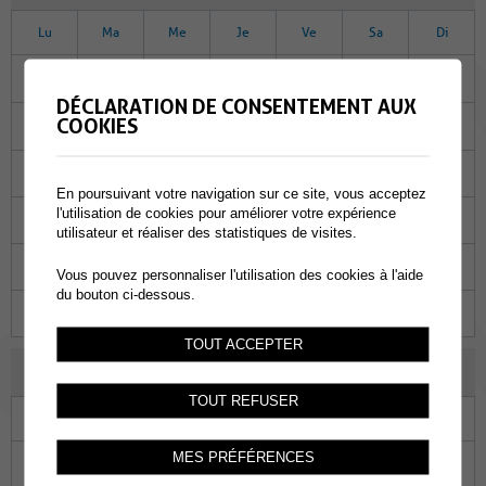
Lu
Ma
Me
Je
Ve
Sa
Di
27
28
29
30
31
01
02
DÉCLARATION DE CONSENTEMENT AUX
COOKIES
03
04
05
06
07
08
09
10
11
12
13
14
15
16
En poursuivant votre navigation sur ce site, vous acceptez
l'utilisation de cookies pour améliorer votre expérience
17
18
19
20
21
22
23
utilisateur et réaliser des statistiques de visites.
24
25
26
27
28
29
30
Vous pouvez personnaliser l'utilisation des cookies à l'aide
du bouton ci-dessous.
31
01
02
03
04
05
06
TOUT ACCEPTER
SEPTEMBRE 2026
TOUT REFUSER
Lu
Ma
Me
Je
Ve
Sa
Di
MES PRÉFÉRENCES
31
01
02
03
04
05
06