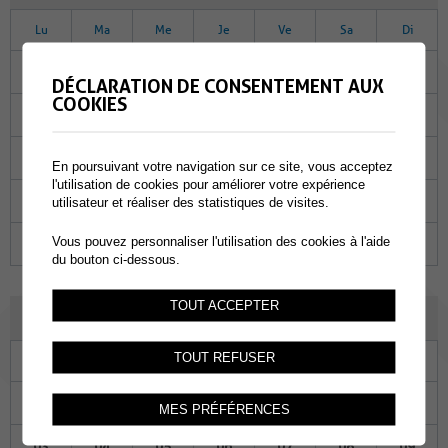
Lu
Ma
Me
Je
Ve
Sa
Di
30
31
01
02
03
04
05
DÉCLARATION DE CONSENTEMENT AUX
COOKIES
06
07
08
09
10
11
12
13
14
15
16
17
18
19
En poursuivant votre navigation sur ce site, vous acceptez
l'utilisation de cookies pour améliorer votre expérience
20
21
22
23
24
25
26
utilisateur et réaliser des statistiques de visites.
Vous pouvez personnaliser l'utilisation des cookies à l'aide
27
28
29
30
31
01
02
du bouton ci-dessous.
TOUT ACCEPTER
FÉVRIER 2025
TOUT REFUSER
Lu
Ma
Me
Je
Ve
Sa
Di
27
28
29
30
31
01
02
MES PRÉFÉRENCES
03
04
05
06
07
08
09