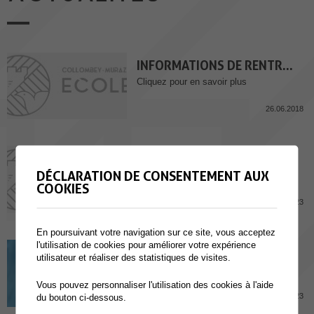
INFORMATIONS DE RENTREE DES CLASSES
Cliquez pour en savoir plus
26.06.2018
JOURS JOKER
DÉCLARATION DE CONSENTEMENT AUX
Cliquez pour accéder au formulaire
COOKIES
10.08.2023
En poursuivant votre navigation sur ce site, vous acceptez
l'utilisation de cookies pour améliorer votre expérience
Chèques scolaires Rentrée/Matériel
utilisateur et réaliser des statistiques de visites.
Vous pouvez personnaliser l'utilisation des cookies à l'aide
10.07.2023
du bouton ci-dessous.