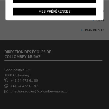
SE CONNECTER
MES PRÉFÉRENCES
LIENS
PLAN DU SITE
DIRECTION DES ÉCOLES DE
COLLOMBEY-MURAZ
Case postale 230
1868 Collombey
+41 24 473 61 80
+41 24 473 61 97
direction.ecoles@collombey-muraz.ch