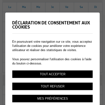
Lu
Ma
Me
Je
Ve
Sa
Di
26
27
28
29
30
01
02
DÉCLARATION DE CONSENTEMENT AUX
COOKIES
03
04
05
06
07
08
09
10
11
12
13
14
15
16
En poursuivant votre navigation sur ce site, vous acceptez
l'utilisation de cookies pour améliorer votre expérience
17
18
19
20
21
22
23
utilisateur et réaliser des statistiques de visites.
24
25
26
27
28
29
30
Vous pouvez personnaliser l'utilisation des cookies à l'aide
du bouton ci-dessous.
31
01
02
03
04
05
06
TOUT ACCEPTER
NOVEMBRE 2022
TOUT REFUSER
Lu
Ma
Me
Je
Ve
Sa
Di
MES PRÉFÉRENCES
31
01
02
03
04
05
06