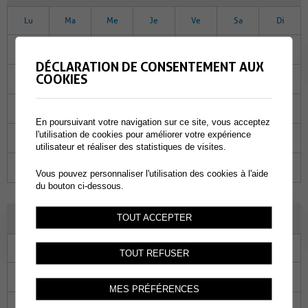
Lu
Ma
Me
Je
Ve
Sa
Di
29
30
31
01
02
03
04
DÉCLARATION DE CONSENTEMENT AUX
COOKIES
05
06
07
08
09
10
11
12
13
14
15
16
17
18
En poursuivant votre navigation sur ce site, vous acceptez
l'utilisation de cookies pour améliorer votre expérience
19
20
21
22
23
24
25
utilisateur et réaliser des statistiques de visites.
26
27
28
29
30
01
02
Vous pouvez personnaliser l'utilisation des cookies à l'aide
du bouton ci-dessous.
OCTOBRE 2022
TOUT ACCEPTER
Lu
Ma
Me
Je
Ve
Sa
Di
TOUT REFUSER
26
27
28
29
30
01
02
MES PRÉFÉRENCES
03
04
05
06
07
08
09