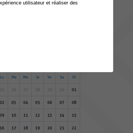
xpérience utilisateur et réaliser des
04
05
06
07
08
09
10
11
12
13
14
15
16
17
18
19
20
21
22
23
24
25
26
27
28
29
30
01
DÉCEMBRE 2024
Lu
Ma
Me
Je
Ve
Sa
Di
25
26
27
28
29
30
01
02
03
04
05
06
07
08
09
10
11
12
13
14
15
16
17
18
19
20
21
22