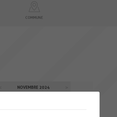
COMMUNE
NOVEMBRE 2024
Lu
Ma
Me
Je
Ve
Sa
Di
28
29
30
31
01
02
03