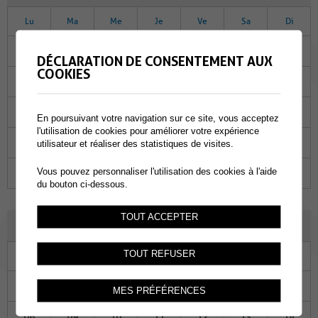
Lu
Ma
Me
Je
Ve
Sa
Di
27
28
29
30
01
02
03
DÉCLARATION DE CONSENTEMENT AUX
COOKIES
04
05
06
07
08
09
10
11
12
13
14
15
16
17
En poursuivant votre navigation sur ce site, vous acceptez
l'utilisation de cookies pour améliorer votre expérience
18
19
20
21
22
23
24
utilisateur et réaliser des statistiques de visites.
Vous pouvez personnaliser l'utilisation des cookies à l'aide
25
26
27
28
29
30
31
du bouton ci-dessous.
TOUT ACCEPTER
JANVIER 2024
TOUT REFUSER
Lu
Ma
Me
Je
Ve
Sa
Di
01
02
03
04
05
06
07
MES PRÉFÉRENCES
08
09
10
11
12
13
14