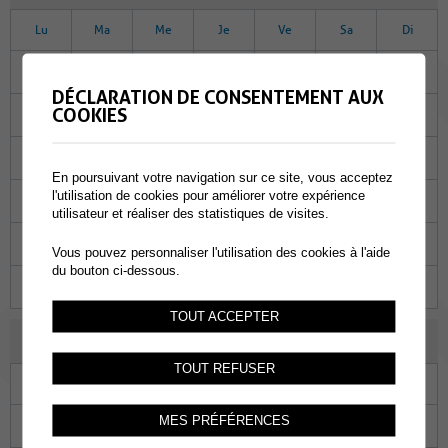
Lu
Ma
Me
Je
Ve
Sa
Di
26
27
28
29
30
01
02
DÉCLARATION DE CONSENTEMENT AUX
COOKIES
03
04
05
06
07
08
09
10
11
12
13
14
15
16
En poursuivant votre navigation sur ce site, vous acceptez
l'utilisation de cookies pour améliorer votre expérience
17
18
19
20
21
22
23
utilisateur et réaliser des statistiques de visites.
24
25
26
27
28
29
30
Vous pouvez personnaliser l'utilisation des cookies à l'aide
du bouton ci-dessous.
31
01
02
03
04
05
06
TOUT ACCEPTER
AOÛT 2023
TOUT REFUSER
Lu
Ma
Me
Je
Ve
Sa
Di
MES PRÉFÉRENCES
31
01
02
03
04
05
06