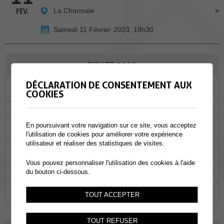
La Charmaie
FEV.
Samedi 11 Février 2023, 19h30
JUILLET 2026
DÉCLARATION DE CONSENTEMENT AUX
Lu
Ma
Me
Je
Ve
Sa
Di
COOKIES
29
30
01
02
03
04
05
En poursuivant votre navigation sur ce site, vous acceptez
06
07
08
09
10
11
12
l'utilisation de cookies pour améliorer votre expérience
utilisateur et réaliser des statistiques de visites.
13
14
15
16
17
18
19
Vous pouvez personnaliser l'utilisation des cookies à l'aide
20
21
22
23
24
25
26
du bouton ci-dessous.
27
28
29
30
31
01
02
TOUT ACCEPTER
TOUT REFUSER