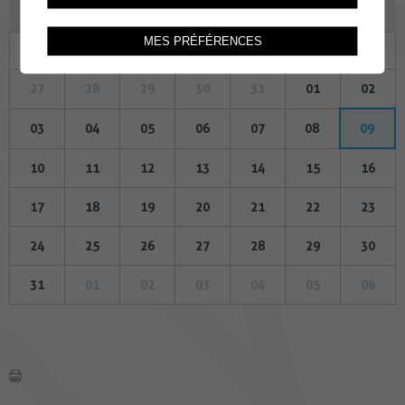
AOÛT 2026
MES PRÉFÉRENCES
Lu
Ma
Me
Je
Ve
Sa
Di
27
28
29
30
31
01
02
03
04
05
06
07
08
09
10
11
12
13
14
15
16
17
18
19
20
21
22
23
24
25
26
27
28
29
30
31
01
02
03
04
05
06