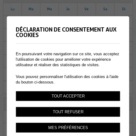
Lu
Ma
Me
Je
Ve
Sa
Di
24
25
26
27
28
01
02
DÉCLARATION DE CONSENTEMENT AUX
COOKIES
03
04
05
06
07
08
09
10
11
12
13
14
15
16
En poursuivant votre navigation sur ce site, vous acceptez
l'utilisation de cookies pour améliorer votre expérience
17
18
19
20
21
22
23
utilisateur et réaliser des statistiques de visites.
24
25
26
27
28
29
30
Vous pouvez personnaliser l'utilisation des cookies à l'aide
du bouton ci-dessous.
31
01
02
03
04
05
06
TOUT ACCEPTER
AVRIL 2025
TOUT REFUSER
Lu
Ma
Me
Je
Ve
Sa
Di
MES PRÉFÉRENCES
31
01
02
03
04
05
06