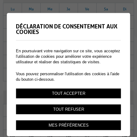
Lu
Ma
Me
Je
Ve
Sa
Di
30
31
01
02
03
04
05
DÉCLARATION DE CONSENTEMENT AUX
COOKIES
06
07
08
09
10
11
12
13
14
15
16
17
18
19
En poursuivant votre navigation sur ce site, vous acceptez
l'utilisation de cookies pour améliorer votre expérience
20
21
22
23
24
25
26
utilisateur et réaliser des statistiques de visites.
Vous pouvez personnaliser l'utilisation des cookies à l'aide
27
28
29
30
31
01
02
du bouton ci-dessous.
TOUT ACCEPTER
FÉVRIER 2025
TOUT REFUSER
Lu
Ma
Me
Je
Ve
Sa
Di
27
28
29
30
31
01
02
MES PRÉFÉRENCES
03
04
05
06
07
08
09