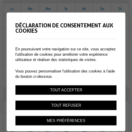
Lu
Ma
Me
Je
Ve
Sa
Di
31
01
02
03
04
05
06
DÉCLARATION DE CONSENTEMENT AUX
COOKIES
07
08
09
10
11
12
13
14
15
16
17
18
19
20
En poursuivant votre navigation sur ce site, vous acceptez
l'utilisation de cookies pour améliorer votre expérience
21
22
23
24
25
26
27
utilisateur et réaliser des statistiques de visites.
Vous pouvez personnaliser l'utilisation des cookies à l'aide
28
29
30
01
02
03
04
du bouton ci-dessous.
TOUT ACCEPTER
DÉCEMBRE 2022
TOUT REFUSER
Lu
Ma
Me
Je
Ve
Sa
Di
28
29
30
01
02
03
04
MES PRÉFÉRENCES
05
06
07
08
09
10
11