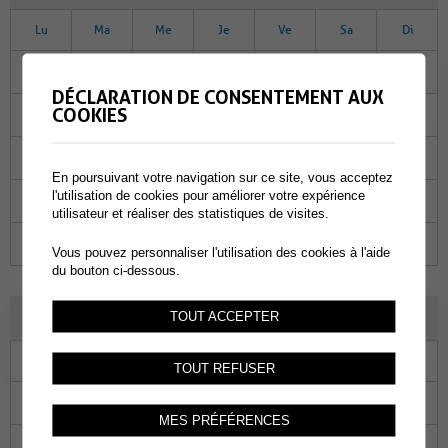
Lu
Ma
Me
Je
Ve
Sa
Di
28
29
30
01
02
03
04
DÉCLARATION DE CONSENTEMENT AUX
COOKIES
05
06
07
08
09
10
11
12
13
14
15
16
17
18
En poursuivant votre navigation sur ce site, vous acceptez
l'utilisation de cookies pour améliorer votre expérience
19
20
21
22
23
24
25
utilisateur et réaliser des statistiques de visites.
26
27
28
29
30
31
01
Vous pouvez personnaliser l'utilisation des cookies à l'aide
du bouton ci-dessous.
JANVIER 2023
TOUT ACCEPTER
Lu
Ma
Me
Je
Ve
Sa
Di
TOUT REFUSER
26
27
28
29
30
31
01
MES PRÉFÉRENCES
02
03
04
05
06
07
08