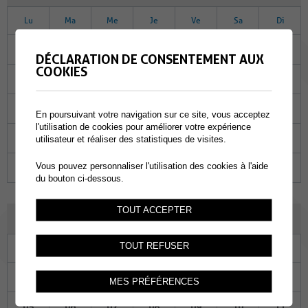
Lu
Ma
Me
Je
Ve
Sa
Di
31
01
02
03
04
05
06
DÉCLARATION DE CONSENTEMENT AUX
COOKIES
07
08
09
10
11
12
13
14
15
16
17
18
19
20
En poursuivant votre navigation sur ce site, vous acceptez
l'utilisation de cookies pour améliorer votre expérience
21
22
23
24
25
26
27
utilisateur et réaliser des statistiques de visites.
Vous pouvez personnaliser l'utilisation des cookies à l'aide
28
29
30
01
02
03
04
du bouton ci-dessous.
TOUT ACCEPTER
DÉCEMBRE 2022
TOUT REFUSER
Lu
Ma
Me
Je
Ve
Sa
Di
28
29
30
01
02
03
04
MES PRÉFÉRENCES
05
06
07
08
09
10
11