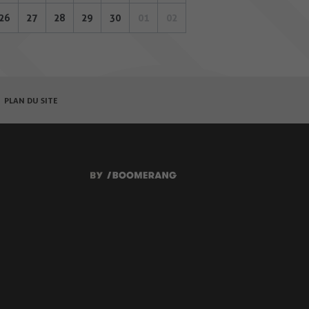
26
27
28
29
30
01
02
PLAN DU SITE