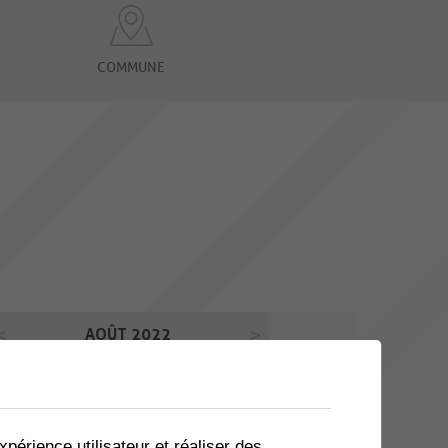
COMMUNE
AOÛT 2022
Lu
Ma
Me
Je
Ve
Sa
Di
01
02
03
04
05
06
07
xpérience utilisateur et réaliser des