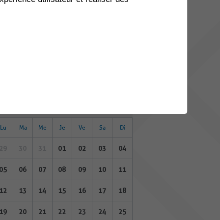
08
09
10
11
12
13
14
15
16
17
18
19
20
21
22
23
24
25
26
27
28
29
30
31
01
02
03
04
SEPTEMBRE 2022
Lu
Ma
Me
Je
Ve
Sa
Di
29
30
31
01
02
03
04
05
06
07
08
09
10
11
12
13
14
15
16
17
18
19
20
21
22
23
24
25