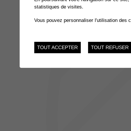
statistiques de visites.
Il n'y a aucune activité à cette date
Vous pouvez personnaliser l'utilisation des 
TOUT ACCEPTER
TOUT REFUSER