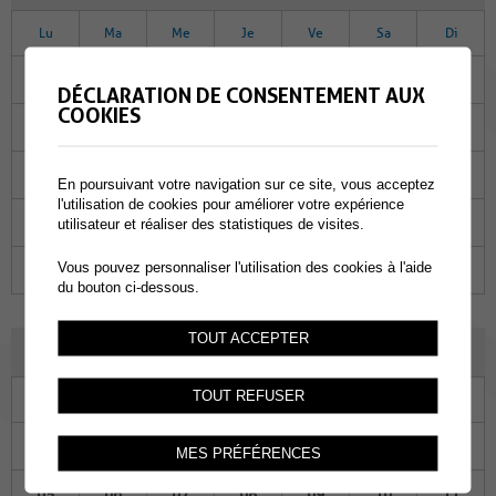
Lu
Ma
Me
Je
Ve
Sa
Di
01
02
03
04
05
06
07
DÉCLARATION DE CONSENTEMENT AUX
COOKIES
08
09
10
11
12
13
14
15
16
17
18
19
20
21
En poursuivant votre navigation sur ce site, vous acceptez
l'utilisation de cookies pour améliorer votre expérience
22
23
24
25
26
27
28
utilisateur et réaliser des statistiques de visites.
Vous pouvez personnaliser l'utilisation des cookies à l'aide
29
30
31
01
02
03
04
du bouton ci-dessous.
TOUT ACCEPTER
JANVIER 2026
TOUT REFUSER
Lu
Ma
Me
Je
Ve
Sa
Di
29
30
31
01
02
03
04
MES PRÉFÉRENCES
05
06
07
08
09
10
11