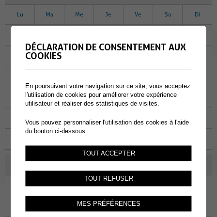
Lu
Ma
Me
Je
Ve
Sa
Di
26
27
28
29
30
01
02
DÉCLARATION DE CONSENTEMENT AUX
COOKIES
03
04
05
06
07
08
09
10
11
12
13
14
15
16
En poursuivant votre navigation sur ce site, vous acceptez
l'utilisation de cookies pour améliorer votre expérience
17
18
19
20
21
22
23
utilisateur et réaliser des statistiques de visites.
24
25
26
27
28
29
30
Vous pouvez personnaliser l'utilisation des cookies à l'aide
du bouton ci-dessous.
31
01
02
03
04
05
06
TOUT ACCEPTER
AOÛT 2023
TOUT REFUSER
Lu
Ma
Me
Je
Ve
Sa
Di
MES PRÉFÉRENCES
31
01
02
03
04
05
06