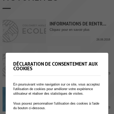
INFORMATIONS DE RENTREE DES CLASSES
Cliquez pour en savoir plus
26.06.2018
JOURS JOKER
DÉCLARATION DE CONSENTEMENT AUX
Cliquez pour accéder au formulaire
COOKIES
10.08.2023
En poursuivant votre navigation sur ce site, vous acceptez
l'utilisation de cookies pour améliorer votre expérience
Chèques scolaires Rentrée/Matériel
utilisateur et réaliser des statistiques de visites.
Vous pouvez personnaliser l'utilisation des cookies à l'aide
10.07.2023
du bouton ci-dessous.